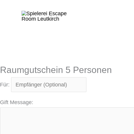
Zum
Raumgutschein
Inhalt
5
springen
Personen
Menge
Raumgutschein 5 Personen
Für:
Gift Message: